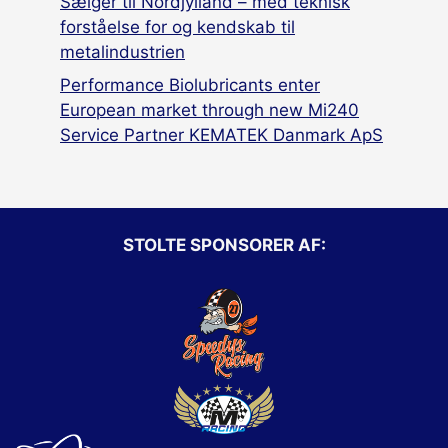
Sælger til Nordjylland – med teknisk
forståelse for og kendskab til
metalindustrien
Performance Biolubricants enter
European market through new Mi240
Service Partner KEMATEK Danmark ApS
STOLTE SPONSORER AF: