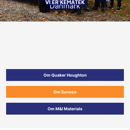
VI ER KEMATEK
Danmark
Om Quaker Houghton
Om Sunoco
Om M&I Materials