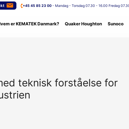
+45 45 85 23 00
- Mandag - Torsdag 07.30 - 16.00 Fredag 07.30
vem er KEMATEK Danmark?
Quaker Houghton
Sunoco
med teknisk forståelse for
ustrien